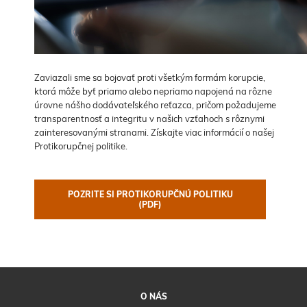
Zaviazali sme sa bojovať proti všetkým formám korupcie,
ktorá môže byť priamo alebo nepriamo napojená na rôzne
úrovne nášho dodávateľského reťazca, pričom požadujeme
transparentnosť a integritu v našich vzťahoch s rôznymi
zainteresovanými stranami. Získajte viac informácií o našej
Protikorupčnej politike.
POZRITE SI PROTIKORUPČNÚ POLITIKU
(PDF)
O NÁS