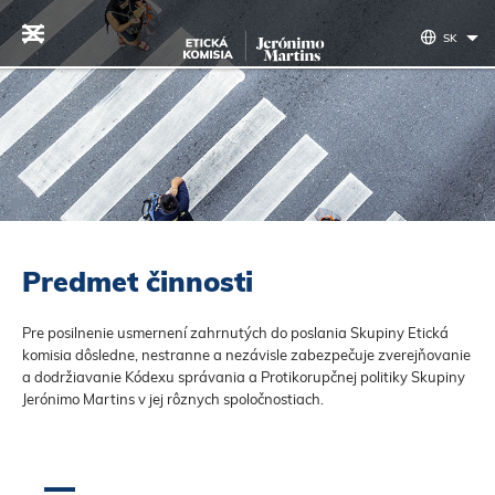
Preskočiť na obsah
SK
Predmet činnosti
Pre posilnenie usmernení zahrnutých do poslania Skupiny Etická
komisia dôsledne, nestranne a nezávisle zabezpečuje zverejňovanie
a dodržiavanie Kódexu správania a Protikorupčnej politiky Skupiny
Jerónimo Martins v jej rôznych spoločnostiach.